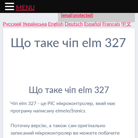
MENU
Для будь-яких пропозицій на сайті:
[email protected]
Русский
Українська
English
Deutsch
Español
Français
中文
Що таке чіп elm 327
Що таке чіп elm 327
Чіп elm 327 - це PIC мікроконтролер, який має
програму написану
elmelectronics.
Поточну версію, а також сам оригінально
записаний мікроконтролер ви можете побачити