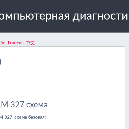
компьютерная диагност
ñol
Français
中文
а
LM 327 схема
M 327 схема базовая: