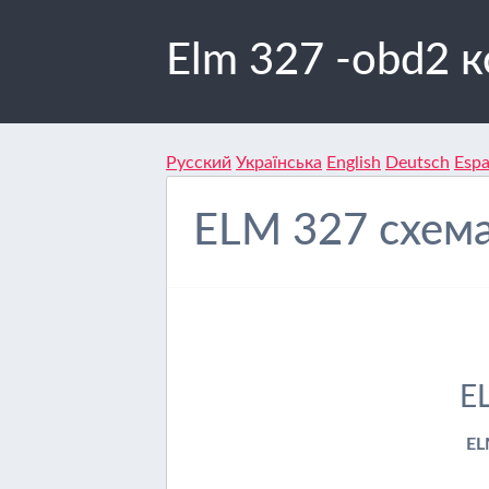
Elm 327 -obd2 
Русский
Українська
English
Deutsch
Espa
ELM 327 схем
E
EL